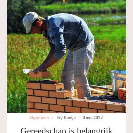
By
Algemeen
Keetje
3 mei 2022
Gereedschap is belangrijk