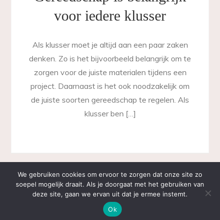
voor iedere klusser
Als klusser moet je altijd aan een paar zaken
denken. Zo is het bijvoorbeeld belangrijk om te
zorgen voor de juiste materialen tijdens een
project. Daarnaast is het ook noodzakelijk om
de juiste soorten gereedschap te regelen. Als
klusser ben […]
We gebruiken cookies om ervoor te zorgen dat onze site zo
soepel mogelijk draait. Als je doorgaat met het gebruiken van
Copyright © Alle rechten voorbehouden.Theme BlogBell
deze site, gaan we ervan uit dat je ermee instemt.
by
Sensational Theme
Ok